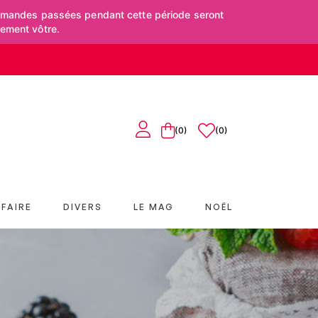
mmandes passées pendant cette période seront
rement vôtre.
(0)
0
FAIRE
DIVERS
LE MAG
NOËL