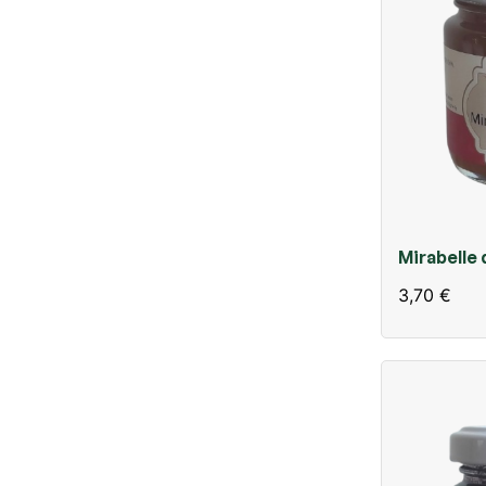
Mirabelle d
confiture 
3,70 €