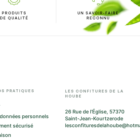
PRODUITS
UN SAVOIR-FAIRE
DE QUALITÉ
RECONNU
OS PRATIQUES
LES CONFITURES DE LA
HOUBE
V
26 Rue de l'Église, 57370
 données personnels
Saint-Jean-Kourtzerode
lesconfituresdelahoube@hotm
ment sécurisé
aison