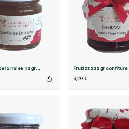
e lorraine 110 gr
Fruizzz 220 gr confiture
extra
6,20 €