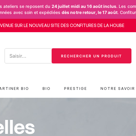
 ateliers se reposent du
24 juillet midi au 16 août inclus
. Les co
onnées avec soin et expédiées
dès notre retour, le 17 août
. Confitu
NVENUE SUR LE NOUVEAU SITE DES CONFITURES DE LA HOUBE
RECHERCHER UN PRODUIT
ARTINER BIO
BIO
PRESTIGE
NOTRE SAVOIR 
lles