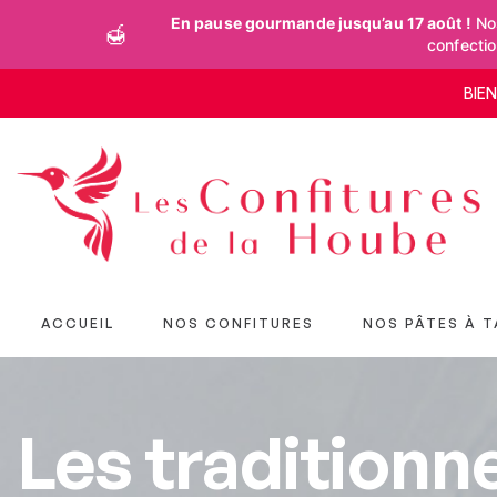
En pause gourmande jusqu’au 17 août !
Nos
🍯
confecti
BIE
ACCUEIL
NOS CONFITURES
NOS PÂTES À T
Les traditionne