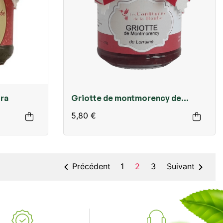
tra
Griotte de montmorency de
lorraine 220 gr confiture extra
5,80 €


Précédent
1
2
3
Suivant