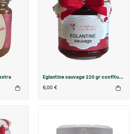
extra
Eglantine sauvage 220 gr confiture
extra
6,00 €