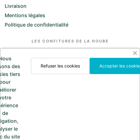
Livraison
Mentions légales
Politique de confidentialité
LES CONFITURES DE LA HOUBE
26 Rue de l'Église, 57370 Saint-Jean-Kourtzerode
Nous
lesconfituresdelahoube@hotmail.com
isons des
Refuser les cookies
Accepter les cookie
ies tiers
Appelez-nous
pour
03 87 24 30 97
éliorer
votre
érience
de
PAIEMENT SÉCURISÉ
igation,
lyser le
ic du site