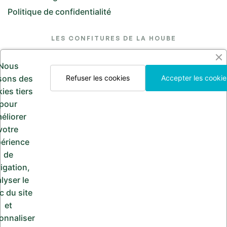
Politique de confidentialité
LES CONFITURES DE LA HOUBE
26 Rue de l'Église, 57370 Saint-Jean-Kourtzerode
Nous
lesconfituresdelahoube@hotmail.com
isons des
Refuser les cookies
Accepter les cookie
ies tiers
Appelez-nous
pour
03 87 24 30 97
éliorer
votre
érience
de
PAIEMENT SÉCURISÉ
igation,
lyser le
ic du site
et
onnaliser
Copyright © 2024
Les Confitures de la Hoube
.Tous