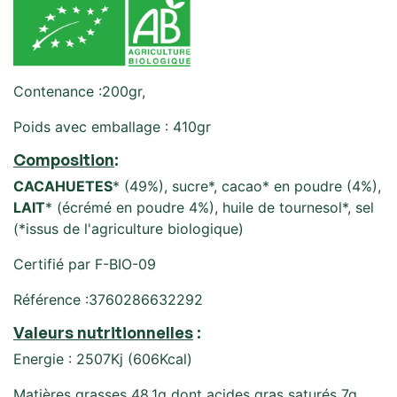
Contenance :200gr,
Poids avec emballage : 410gr
Composition
:
CACAHUETES
* (49%), sucre*, cacao* en poudre (4%),
LAIT
* (écrémé en poudre 4%), huile de tournesol*, sel
(*issus de l'agriculture biologique)
Certifié par F-BIO-09
Référence :3760286632292
Valeurs nutritionnelles
:
Energie : 2507Kj (606Kcal)
Matières grasses 48.1g dont acides gras saturés 7g