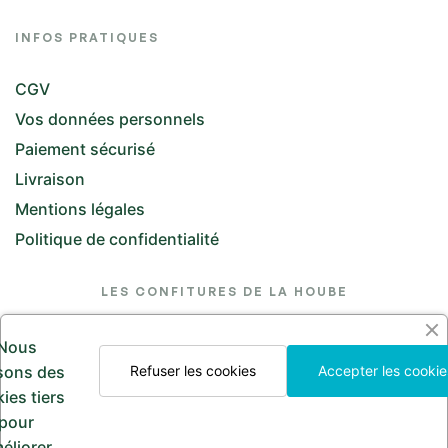
INFOS PRATIQUES
CGV
Vos données personnels
Paiement sécurisé
Livraison
Mentions légales
Politique de confidentialité
LES CONFITURES DE LA HOUBE
26 Rue de l'Église, 57370 Saint-Jean-Kourtzerode
Nous
lesconfituresdelahoube@hotmail.com
isons des
Refuser les cookies
Accepter les cookie
ies tiers
Appelez-nous
pour
03 87 24 30 97
éliorer