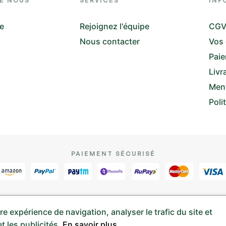
DE NOUS
SERVICES
INF
re
Rejoignez l'équipe
CG
Nous contacter
Vos
Paie
Livr
Ment
Poli
PAIEMENT SÉCURISÉ
e expérience de navigation, analyser le trafic du site et
s réservés. Site réalisé par
t les publicités.
En savoir plus