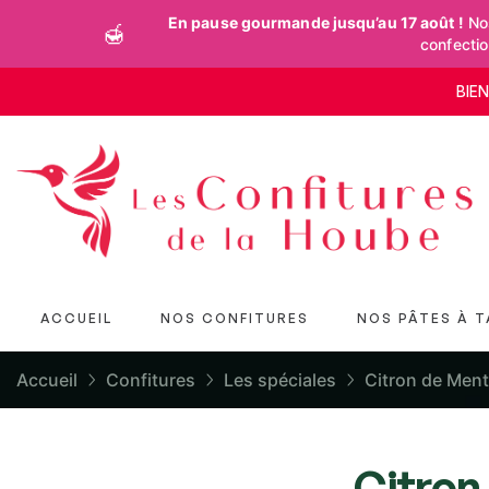
En pause gourmande jusqu’au 17 août !
Nos
🍯
confecti
BIE
ACCUEIL
NOS CONFITURES
NOS PÂTES À T
Accueil
Confitures
Les spéciales
Citron de Ment
Citron