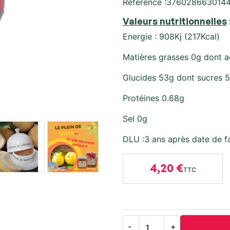
Référence :376028663014
Valeurs nutritionnelles
Energie : 908Kj (217Kcal)
Matières grasses 0g dont a
Glucides 53g dont sucres 
Protéines 0.68g
Sel 0g
DLU :3 ans après date de f
4,20 €
TTC