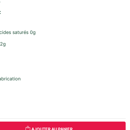
4
:
cides saturés 0g
52g
abrication
AJOUTER AU PANIER