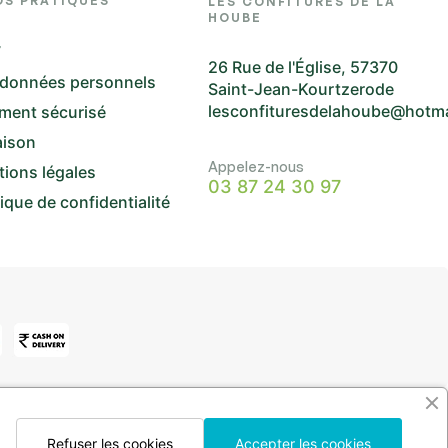
OS PRATIQUES
LES CONFITURES DE LA
HOUBE
V
26 Rue de l'Église, 57370
 données personnels
Saint-Jean-Kourtzerode
lesconfituresdelahoube@hotm
ment sécurisé
aison
Appelez-nous
ions légales
03 87 24 30 97
tique de confidentialité
Refuser les cookies
Accepter les cookies