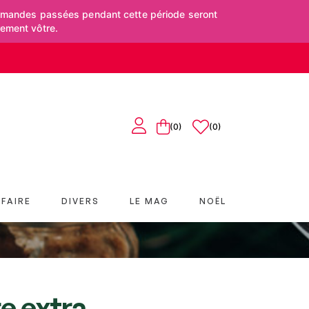
mmandes passées pendant cette période seront
rement vôtre.
(0)
0
FAIRE
DIVERS
LE MAG
NOËL
e extra