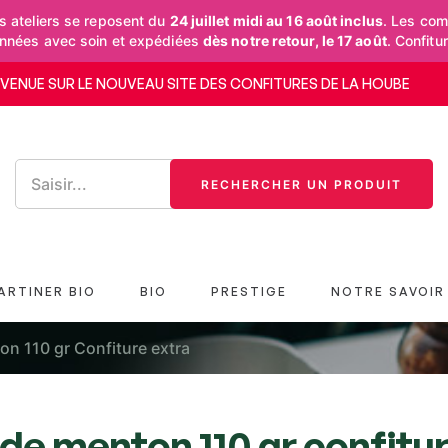
 ateliers se reposent du
24 juillet midi au 16 août inclus
. Les co
onnées avec soin et expédiées
dès notre retour, le 17 août
. Confitu
NVENUE SUR LE NOUVEAU SITE DES CONFITURES DE LA HOUBE
RECHERCHER UN PRODUIT
ARTINER BIO
BIO
PRESTIGE
NOTRE SAVOIR 
on 110 gr Confiture extra
 de menton 110 gr confitur