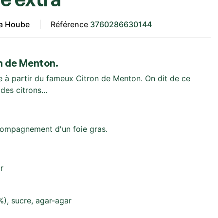
la Hoube
Référence
3760286630144
on de Menton.
e à partir du fameux Citron de Menton. On dit de ce
des citrons...
compagnement d'un foie gras.
r
), sucre, agar-agar