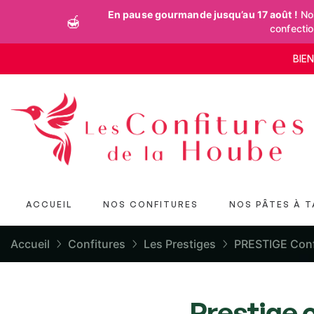
En pause gourmande jusqu’au 17 août !
Nos
🍯
confecti
BIE
ACCUEIL
NOS CONFITURES
NOS PÂTES À T
Accueil
Confitures
Les Prestiges
PRESTIGE Confi
Prestige 