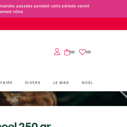
mmandes passées pendant cette période seront
rement vôtre.
(0)
0
FAIRE
DIVERS
LE MAG
NOËL
oel 250 gr