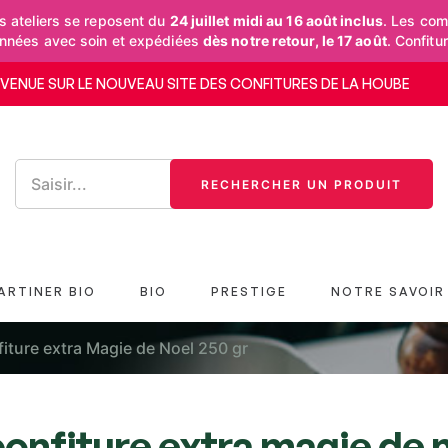
 ateliers se reposent du
24 juillet midi au 16 août inclus
. Les co
onnées avec soin et expédiées
dès notre retour, le 17 août
. Confitu
NVENUE SUR LE NOUVEAU SITE DES CONFITURES DE LA HOUBE
RECHERCHER UN PRODUIT
ARTINER BIO
BIO
PRESTIGE
NOTRE SAVOIR 
ture extra Magie de Noel 250 gr
confiture extra magie de n