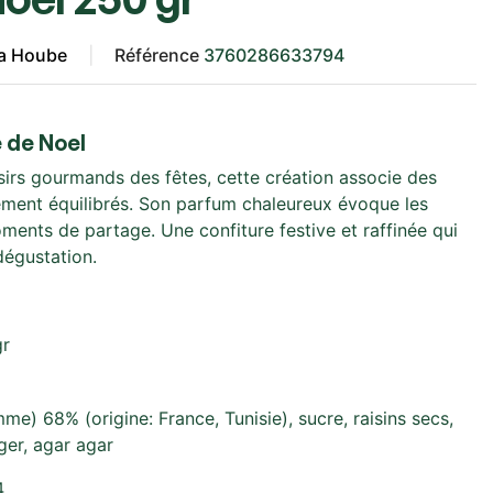
la Hoube
Référence
3760286633794
 de Noel
aisirs gourmands des fêtes, cette création associe des
tement équilibrés. Son parfum chaleureux évoque les
oments de partage. Une confiture festive et raffinée qui
dégustation.
gr
me) 68% (origine: France, Tunisie), sucre, raisins secs,
ger, agar agar
4