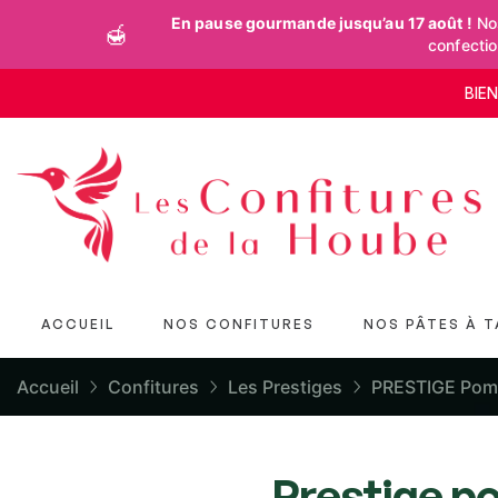
En pause gourmande jusqu’au 17 août !
Nos
🍯
confecti
BIE
ACCUEIL
NOS CONFITURES
NOS PÂTES À T
Accueil
Confitures
Les Prestiges
PRESTIGE Pome
Prestige po