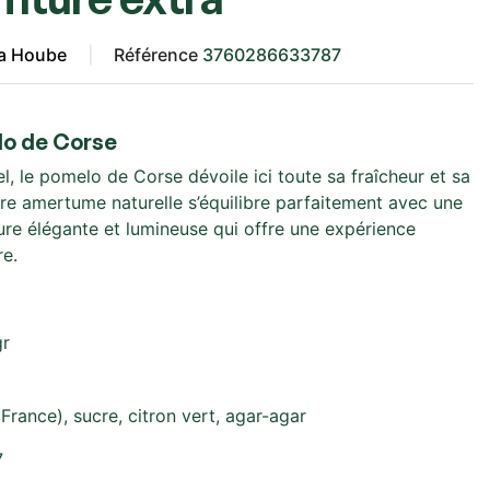
la Hoube
Référence
3760286633787
lo de Corse
el, le pomelo de Corse dévoile ici toute sa fraîcheur et sa
re amertume naturelle s’équilibre parfaitement avec une
ure élégante et lumineuse qui offre une expérience
re.
gr
rance), sucre, citron vert, agar-agar
7