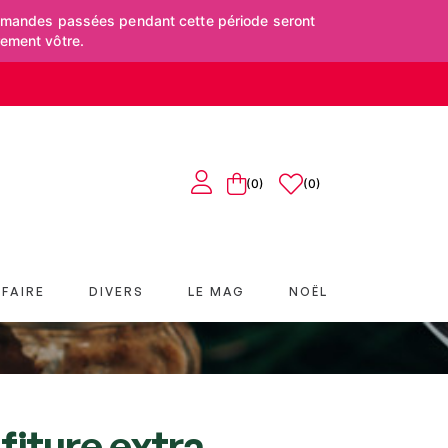
mmandes passées pendant cette période seront
rement vôtre.
(0)
0
FAIRE
DIVERS
LE MAG
NOËL
fiture extra