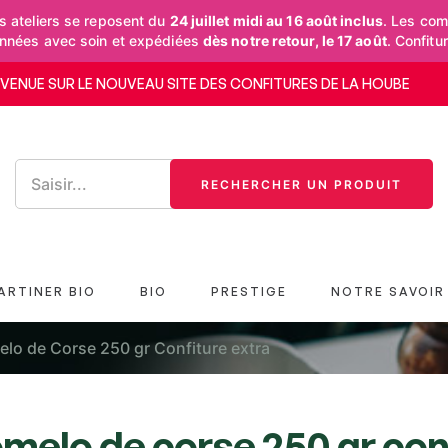
 ateliers se reposent du
24 juillet midi au 16 août inclus
. Les co
onnées avec soin et expédiées
dès notre retour, le 17 août
. Confitu
NVENUE SUR LE NOUVEAU SITE DES CONFITURES DE LA HOUBE
RECHERCHER UN PRODUIT
ARTINER BIO
BIO
PRESTIGE
NOTRE SAVOIR 
lo de Corse 250 gr Confiture extra
melo de corse 250 gr con