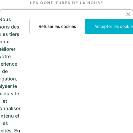
LES CONFITURES DE LA HOUBE
26 Rue de l'Église, 57370 Saint-Jean-Kourtzerode
Nous
lesconfituresdelahoube@hotmail.com
isons des
Refuser les cookies
Accepter les cookie
ies tiers
Appelez-nous
pour
03 87 24 30 97
éliorer
votre
érience
de
PAIEMENT SÉCURISÉ
igation,
lyser le
ic du site
et
onnaliser
Copyright © 2024
Les Confitures de la Hoube
.Tous
ontenu et
droits réservés. Site réalisé par icordis.fr
les
icités.
En