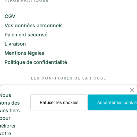
INFOS PRATIQUES
CGV
Vos données personnels
Paiement sécurisé
Livraison
Mentions légales
Politique de confidentialité
LES CONFITURES DE LA HOUBE
26 Rue de l'Église, 57370 Saint-Jean-Kourtzerode
Nous
lesconfituresdelahoube@hotmail.com
isons des
Refuser les cookies
Accepter les cookie
ies tiers
Appelez-nous
pour
03 87 24 30 97
éliorer
votre