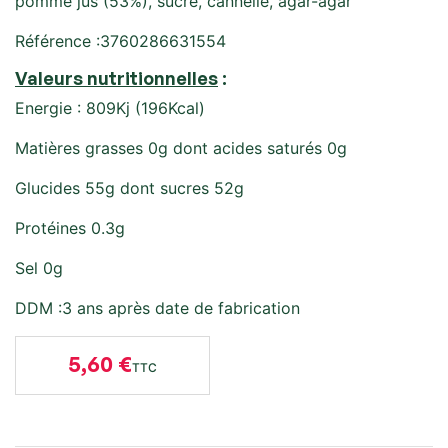
pomme jus (53%), sucre, cannelle, agar-agar
Référence :3760286631554
Valeurs nutritionnelles
:
Energie : 809Kj (196Kcal)
Matières grasses 0g dont acides saturés 0g
Glucides 55g dont sucres 52g
Protéines 0.3g
Sel 0g
DDM :3 ans après date de fabrication
5,60 €
TTC