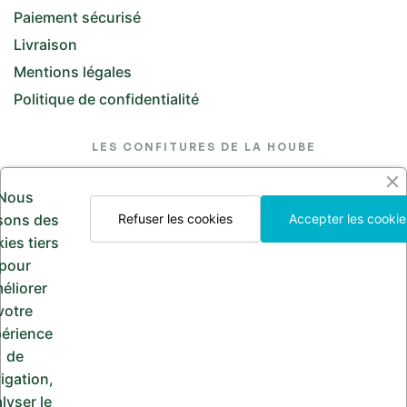
Paiement sécurisé
Livraison
Mentions légales
Politique de confidentialité
LES CONFITURES DE LA HOUBE
26 Rue de l'Église, 57370 Saint-Jean-Kourtzerode
Nous
lesconfituresdelahoube@hotmail.com
isons des
Refuser les cookies
Accepter les cookie
ies tiers
Appelez-nous
pour
03 87 24 30 97
éliorer
votre
érience
de
PAIEMENT SÉCURISÉ
igation,
lyser le