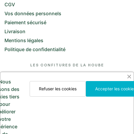
CGV
Vos données personnels
Paiement sécurisé
Livraison
Mentions légales
Politique de confidentialité
LES CONFITURES DE LA HOUBE
26 Rue de l'Église, 57370 Saint-Jean-Kourtzerode
Nous
lesconfituresdelahoube@hotmail.com
isons des
Refuser les cookies
Accepter les cookie
ies tiers
Appelez-nous
pour
03 87 24 30 97
éliorer
votre
érience