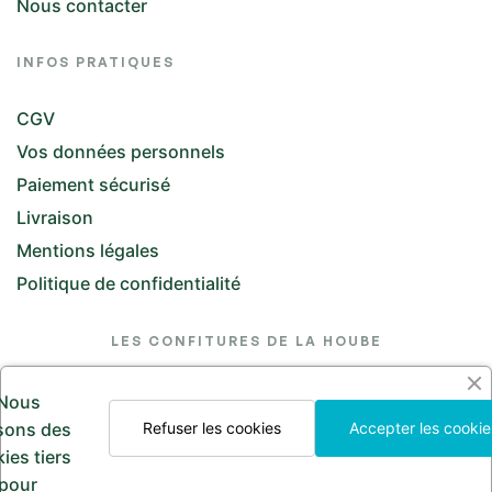
Nous contacter
INFOS PRATIQUES
CGV
Vos données personnels
Paiement sécurisé
Livraison
Mentions légales
Politique de confidentialité
LES CONFITURES DE LA HOUBE
26 Rue de l'Église, 57370 Saint-Jean-Kourtzerode
Nous
lesconfituresdelahoube@hotmail.com
isons des
Refuser les cookies
Accepter les cookie
ies tiers
Appelez-nous
pour