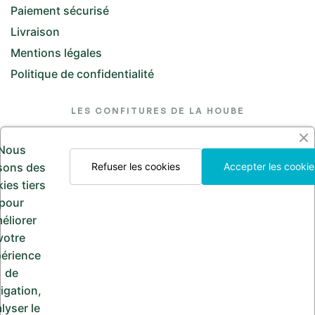
Paiement sécurisé
Livraison
Mentions légales
Politique de confidentialité
LES CONFITURES DE LA HOUBE
26 Rue de l'Église, 57370 Saint-Jean-Kourtzerode
Nous
lesconfituresdelahoube@hotmail.com
isons des
Refuser les cookies
Accepter les cookie
ies tiers
Appelez-nous
pour
03 87 24 30 97
éliorer
votre
érience
de
PAIEMENT SÉCURISÉ
igation,
lyser le