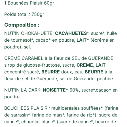
1 Bouchées Plaisir 60gr
Poids total : 750gr
Composition :
NUT'IN CHOKAHUETE:
CACAHUETES
*, sucre*, huile
de tournesol*, cacao* en poudre,
LAIT
* (écrémé en
poudre), sel.
CREME CARAMEL à la fleur de SEL de GUERANDE:
sirop de glucose-fructose, sucre,
CREME
,
LAIT
concentré sucré,
BEURRE
doux, eau,
BEURRE
à la
fleur de sel de Guérande, sel de Guérande, pectine.
NUT'IN LA DARK:
NOISETTE
* 60%, sucre*,cacao* en
poudre.
BOUCHEES PLAISIR : multicéréales soufflées* (farine
de sarrasin*, farine de maïs*, farine de riz*), sucre de
canne*, chocolat blanc* (sucre de canne*, beurre de